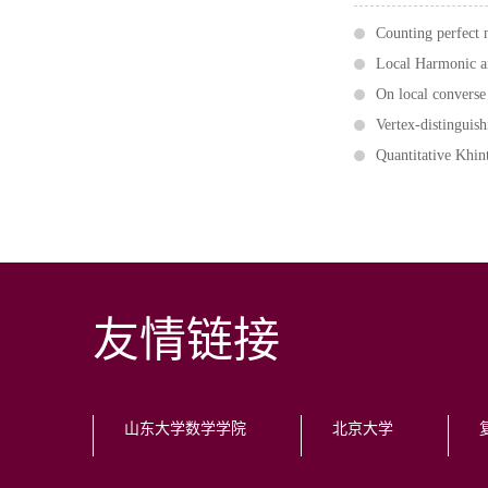
Counting perfect 
Local Harmonic an
On local converse
Vertex-distinguis
Quantitative Khint
友情链接
山东大学数学学院
北京大学